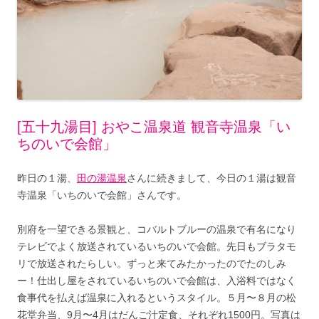
[五十九湯目] おやこ温泉道 観音寺温泉「い
ちのいで会館」
昨日の１湯、
田の湯温泉
さんに続きまして、今日の１湯は観音
寺温泉「いちのいで会館」さんです。
別府を一望できる景観と、コバルトブルーの温泉で有名になり
テレビでよく放送されているいちのいで会館。先日もブラタモ
リで放送されたらしい。ずっと来てみたかったのでたのしみ
ー！仕出し屋をされているいちのいで会館は、入浴料ではなく
食事代を払えば温泉に入れるというスタイル。５月〜８月の松
花堂弁当、9月〜4月はだんご汁定食、それぞれ1500円。写真は