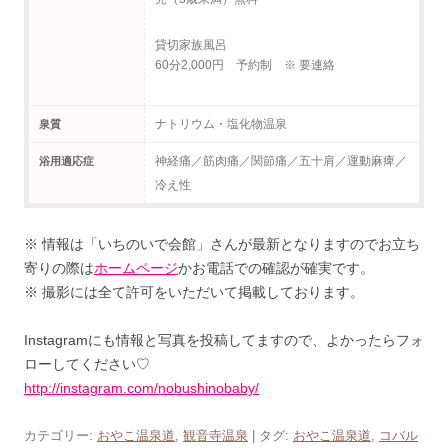
貸切家族風呂
60分2,000円 予約制 ※ 要連絡
ナトリウム・塩化物温泉
泉質
神経痛／筋肉痛／関節痛／五十肩／運動麻痺／
浴用適応症
冷え性
※ 情報は「いちのいで会館」さんが最新となりますのでお立ち
寄りの際は
ホームページ
かお電話での確認が確実です。
※ 撮影には全て許可をいただいて掲載しております。
Instagramにも情報と写真を投稿してますので、よかったらフォ
ローしてください♡
http://instagram.com/nobushinobaby/
カテゴリー:
おやこ温泉道
,
観音寺温泉
| タグ:
おやこ温泉道
,
コバル