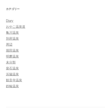
カテゴリー
Diary
おやこ温泉道
亀川温泉
別府温泉
周辺
堀田温泉
明礬温泉
未分類
柴石温泉
浜脇温泉
観音寺温泉
鉄輪温泉