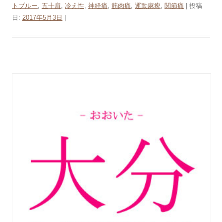
トブルー
,
五十肩
,
冷え性
,
神経痛
,
筋肉痛
,
運動麻痺
,
関節痛
| 投稿
日:
2017年5月3日
|