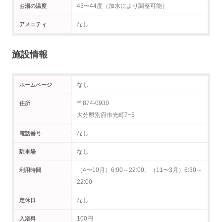
43〜44度（加水により調整可能）
お湯の温度
なし
アメニティ
施設情報
なし
ホームページ
〒874-0930
住所
大分県別府市光町7−5
なし
電話番号
なし
駐車場
（4〜10月）6:00～22:00、（11〜3月）6:30～
利用時間
22:00
なし
定休日
100円
入浴料