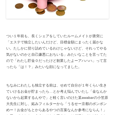
つい１年前も、長くシェアをしていたルームメイトが唐突に
「エステで独立したいんだけど、目標金額にまったく届かな
い。たしかに切り詰めているわけじゃないけど、それってやる
気がないのかと自己嫌悪におちいる」みたいなことを言ってた
ので「わたし貯金０だったけど創業したよーアハハハ」って言
ったら「は！？」みたいな顔になってました。
ちなみにわたしも独立する前は、せめて自分が１年くらい生き
ていけるお金が貯まったら…とか考え悩んでいたし「金なんか
ないから起業するんやで」と軽く言いのけた某awabarの小笠原
大先生に対し、妬みフィルターから「うるせー京都のボンボン
めー！お金がもとからあるやつの言葉なんか参考にならん！」