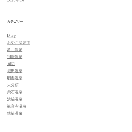
2013年3月
カテゴリー
Diary
おやこ温泉道
亀川温泉
別府温泉
周辺
堀田温泉
明礬温泉
未分類
柴石温泉
浜脇温泉
観音寺温泉
鉄輪温泉