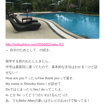
http://nobushino.com/2016/02/cebu-01/
→ 自分のためとして、の続き。
留学する前のわたしときたら。
中学は真面目に通ってたので、基本的な文法はわかる！けど話
せない！
How are you？ったらFine thank youって返す、
My name is Shinobu Kono！が話せて、
DoではじまったらYes,I doってこたえ、
to とか for ってどうつかいわけるんだっけ、
あ、でもBefor Afterの違いはテレビのおかげで知ってる！