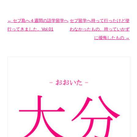
投稿ナビゲーション
←
セブ島へ４週間の語学留学へ
セブ留学へ持って行ったけど使
行ってきました。Vol.01
わなかったもの、持っていかず
に後悔したもの
→