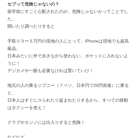
セブって危険じゃないの？
留学前にすごく心配されたのが、危険じゃないかってことでし
た。
聞いたり調べたりすると
手取り３〜５万円の現地の人にとって、iPhoneは現地でも超高
級品。
日本みたいに外で歩きながら使わない、ポケットに入れないよ
うに！
デジカメや一眼も必要なければ置いていけ！
地元の人の乗るジプニー（７ペソ、日本円で20円前後）に乗る
と、
日本人はすぐにスられたり盗まれたりするから、すべての移動
はタクシーを使え！
クラブやカジノには出入りすると危険！
などなど…。