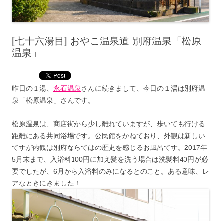
[七十六湯目] おやこ温泉道 別府温泉「松原
温泉」
昨日の１湯、
永石温泉
さんに続きまして、今日の１湯は別府温
泉「松原温泉」さんです。
松原温泉は、商店街から少し離れていますが、歩いても行ける
距離にある共同浴場です。公民館をかねており、外観は新しい
ですが内観は別府ならではの歴史を感じるお風呂です。2017年
5月末まで、入浴料100円に加え髪を洗う場合は洗髪料40円が必
要でしたが、6月から入浴料のみになるとのこと。ある意味、レ
アなときにきました！