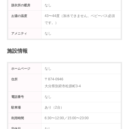
なし
脱衣所の暖房
43〜44度（加水できません。ベビーバス必須
お湯の温度
です。）
なし
アメニティ
施設情報
なし
ホームページ
〒874-0946
住所
大分県別府市松原町3-4
なし
電話番号
あり（2台）
駐車場
6:30〜12:00／15:00〜23:00
利用時間
なし
定休日