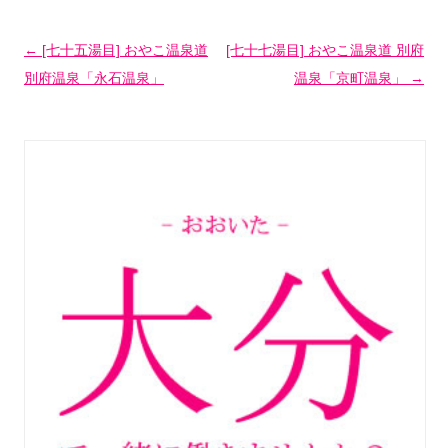
投稿ナビゲーション
←
[七十五湯目] おやこ温泉道
[七十七湯目] おやこ温泉道 別府
別府温泉「永石温泉」
温泉「京町温泉」
→