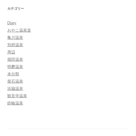
カテゴリー
Diary
おやこ温泉道
亀川温泉
別府温泉
周辺
堀田温泉
明礬温泉
未分類
柴石温泉
浜脇温泉
観音寺温泉
鉄輪温泉