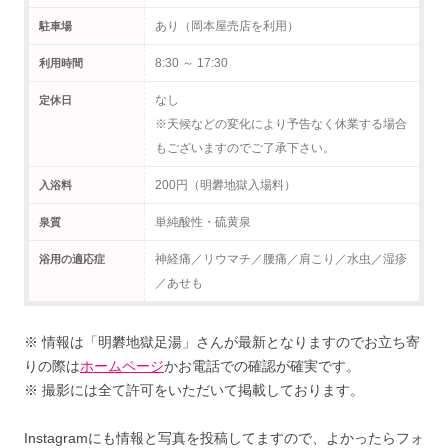
あり（岡本屋売店を利用）
駐車場
8:30 ～ 17:30
利用時間
なし
定休日
※天候などの変化により予告なく休業する場合
もございますのでご了承下さい。
200円（明礬地獄入場料）
入浴料
単純酸性・硫黄泉
泉質
神経痛／リウマチ／腰痛／肩こり／水虫／湿疹
浴用の適応症
／あせも
※ 情報は「明礬地獄足湯」さんが最新となりますのでお立ち寄
りの際は
ホームページ
かお電話での確認が確実です。
※ 撮影には全て許可をいただいて掲載しております。
Instagramにも情報と写真を投稿してますので、よかったらフォ