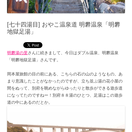
[七十四湯目] おやこ温泉道 明礬温泉「明礬
地獄足湯」
明礬湯の里
さんに続きまして、今日はダブル温泉、明礬温泉
「明礬地獄足湯」さんです。
岡本屋旅館の目の前にある、こちらの石の山のようなもの。あ
まり意識したことがなかったのですが、立ち並ぶ湯の花小屋の
間をぬって、別府を眺めながらゆったりと散歩ができる遊歩道
になってたのですねー！別府８８湯のひとつ、足湯はこの遊歩
道の中にあるのだとか。