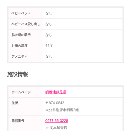
なし
ベビーベッド
なし
ベビーバス貸し出し
なし
脱衣所の暖房
44度
お湯の温度
なし
アメニティ
施設情報
明礬地獄足湯
ホームページ
〒874-0843
住所
大分県別府市明礬3組
0977-66-3228
電話番号
※ 岡本屋売店