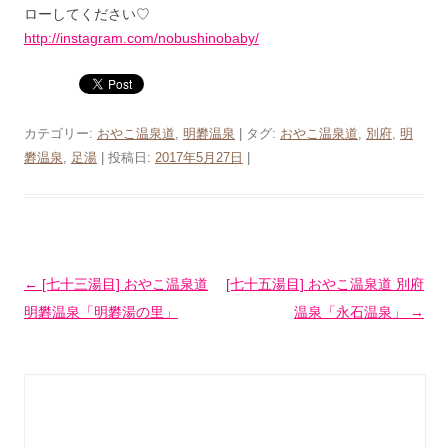
ローしてください♡
http://instagram.com/nobushinobaby/
カテゴリー:
おやこ温泉道
,
明礬温泉
| タグ:
おやこ温泉道
,
別府
,
明
礬温泉
,
足湯
| 投稿日:
2017年5月27日
|
投稿ナビゲーション
←
[七十三湯目] おやこ温泉道
[七十五湯目] おやこ温泉道 別府
明礬温泉「明礬湯の里」
温泉「永石温泉」
→